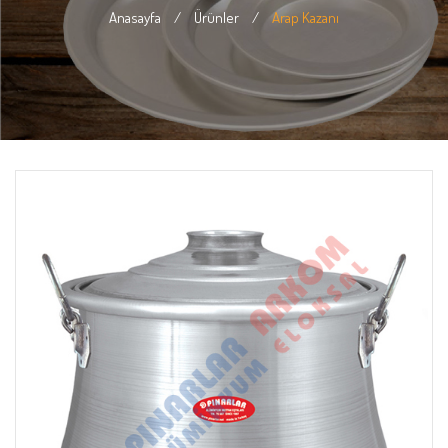
Anasayfa
/
Ürünler
/
Arap Kazanı