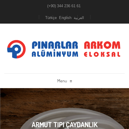
(+90) 344 236 61 61
Türkçe
English
العربية
Menu
≡
ARMUT TIPI ÇAYDANLIK