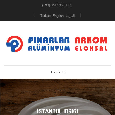
(+90) 344 236 61 61
Türkçe
English
العربية
Menu
≡
İSTANBUL İBRIĞI