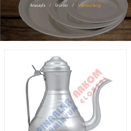
Anasayfa
/
Ürünler
/
İstanbul İbriği