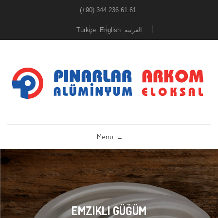
(+90) 344 236 61 61
Türkçe
English
العربية
Menu
≡
EMZIKLI GÜĞÜM