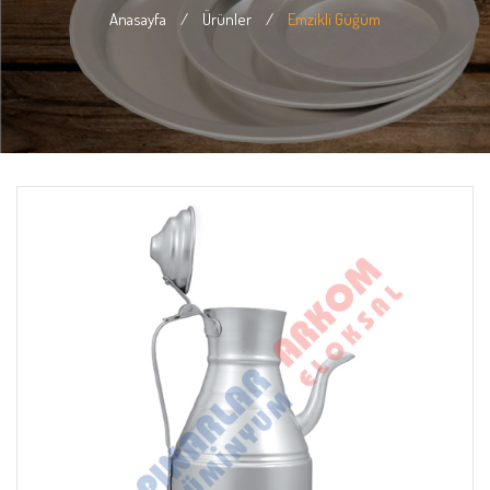
Anasayfa
/
Ürünler
/
Emzikli Güğüm